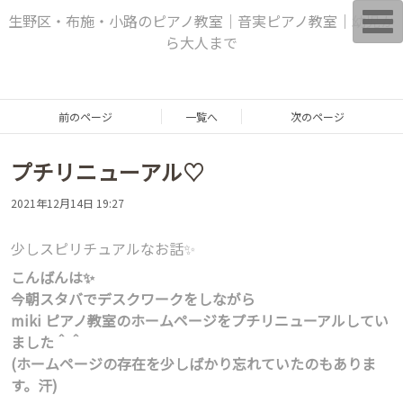
T
生野区・布施・小路のピアノ教室｜音実ピアノ教室｜幼児か
o
ら大人まで
g
g
l
e
n
a
前のページ
一覧へ
次のページ
v
i
g
プチリニューアル♡
a
t
i
2021年12月14日 19:27
o
n
少しスピリチュアルなお話✨
こんばんは✨
今朝スタバでデスクワークをしながら
miki ピアノ教室のホームページをプチリニューアルしてい
ました＾＾
(ホームページの存在を少しばかり忘れていたのもありま
す。汗)