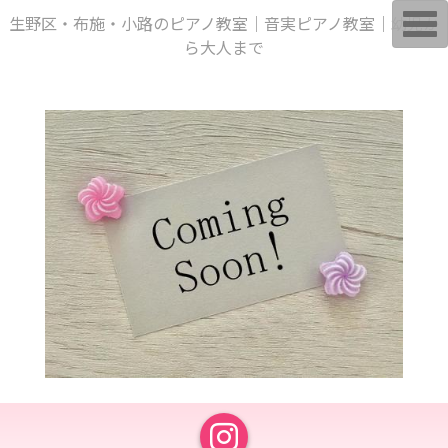
T
生野区・布施・小路のピアノ教室｜音実ピアノ教室｜幼児か
o
ら大人まで
g
g
l
e
n
a
v
i
g
a
t
i
o
n