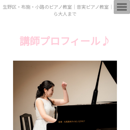
T
生野区・布施・小路のピアノ教室｜音実ピアノ教室｜幼児か
o
ら大人まで
g
g
l
e
n
講師プロフィール♪
a
v
i
g
a
t
i
o
n