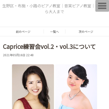
T
生野区・布施・小路のピアノ教室｜音実ピアノ教室｜幼児か
o
ら大人まで
g
g
l
e
n
a
前のページ
一覧へ
次のページ
v
i
g
Caprice練習会vol.2・vol.3について
a
t
i
2021年05月16日 22:48
o
n