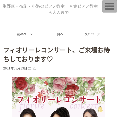
T
生野区・布施・小路のピアノ教室｜音実ピアノ教室｜幼児か
o
ら大人まで
g
g
l
e
n
a
前のページ
一覧へ
次のページ
v
i
g
フィオリーレコンサート、ご来場お待
a
t
i
ちしております♡
o
n
2021年05月13日 20:51